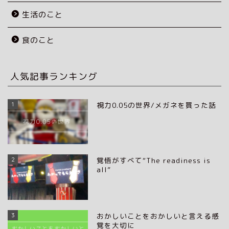
生活のこと
食のこと
人気記事ランキング
1
視力0.05の世界/メガネを買った話
2
覚悟がすべて“The readiness is
all”
3
おかしいことをおかしいと言える感
覚を大切に