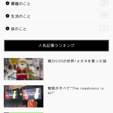
16
書籍のこと
153
生活のこと
9
食のこと
人気記事ランキング
1
視力0.05の世界/メガネを買った話
2
覚悟がすべて“The readiness is
all”