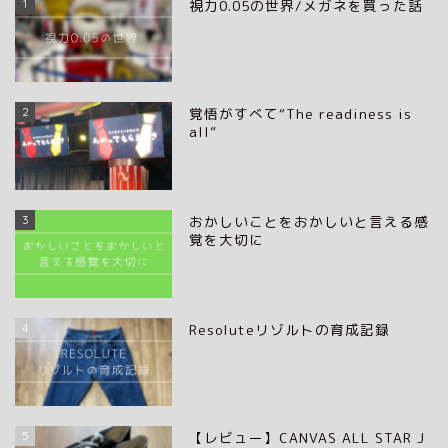
1
視力0.05の世界/メガネを買った話
2
覚悟がすべて“The readiness is
all”
3
おかしいことをおかしいと言える感
覚を大切に
4
Resoluteリゾルトの育成記録
5
【レビュー】CANVAS ALL STAR J