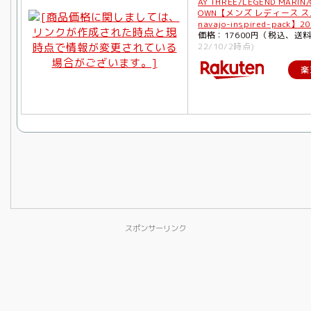
AY THREE/LEGEND MARIN/
OWN【メンズ レディース 
navajo-inspired-pack】2
価格：17600円（税込、送
22/10/2時点)
楽
スポンサーリンク