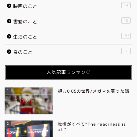
14
映画のこと
16
書籍のこと
153
生活のこと
9
食のこと
人気記事ランキング
1
視力0.05の世界/メガネを買った話
2
覚悟がすべて“The readiness is
all”