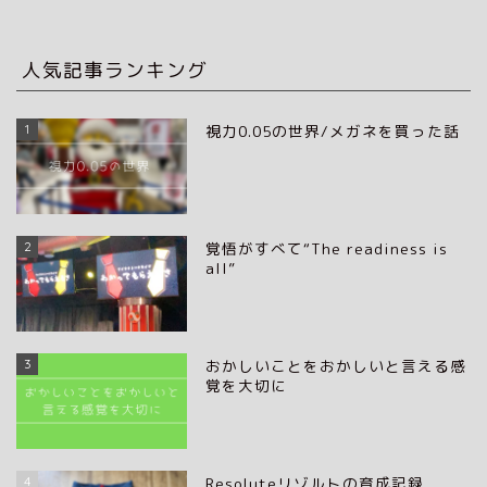
人気記事ランキング
1
視力0.05の世界/メガネを買った話
2
覚悟がすべて“The readiness is
all”
3
おかしいことをおかしいと言える感
覚を大切に
4
Resoluteリゾルトの育成記録