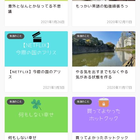
意外となんとかなってる不思
もっかい英語の勉強頑張ろっ
議
2021年1月26日
2020年12月11日
生活のこと
生活のこと
【NETFLIX】今際の国のアリ
やる気を出すまでもなくやる
ス
気がある状態を作る
2021年1月3日
2020年11月17日
生活のこと
生活のこと
何もしない幸せ
買ってよかったホットクック