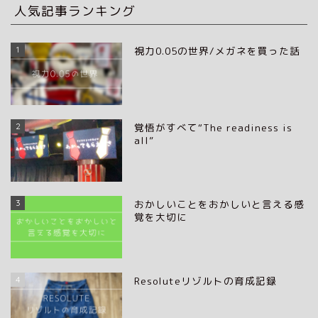
人気記事ランキング
1
視力0.05の世界/メガネを買った話
2
覚悟がすべて“The readiness is
all”
3
おかしいことをおかしいと言える感
覚を大切に
4
Resoluteリゾルトの育成記録