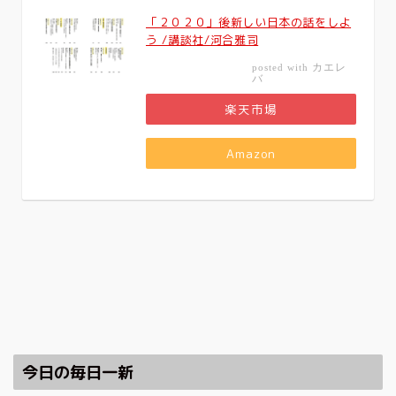
「２０２０」後新しい日本の話をしよ
う /講談社/河合雅司
カエレ
posted with
バ
楽天市場
Amazon
今日の毎日一新