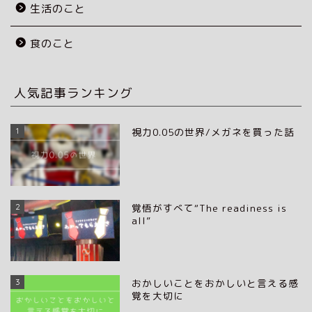
生活のこと
食のこと
人気記事ランキング
1
視力0.05の世界/メガネを買った話
2
覚悟がすべて“The readiness is
all”
3
おかしいことをおかしいと言える感
覚を大切に