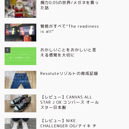
視力0.05の世界/メガネを買っ
1
た話
覚悟がすべて“The readiness
2
is all”
おかしいことをおかしいと言
3
える感覚を大切に
Resoluteリゾルトの育成記録
4
【レビュー】CANVAS ALL
5
STAR J OX コンバース オール
スター日本製
【レビュー】NIKE
6
CHALLENGER OG/ナイキ チ