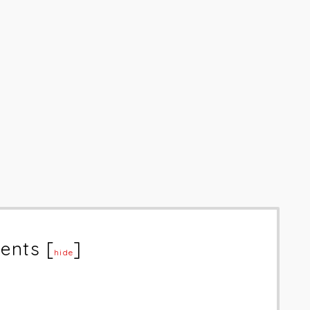
ents
[
]
hide