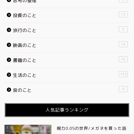
思考の整理
13
投資のこと
8
旅行のこと
14
映画のこと
16
書籍のこと
153
生活のこと
9
食のこと
人気記事ランキング
1
視力0.05の世界/メガネを買った話