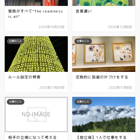
覚悟がすべて“The readiness
言葉遣い
is all”
2020年10月20日
2020年12月8日
仕事のこと
仕事のこと
ルール設定の弊害
定期的に部屋の片づけをする
2020年11月30日
2020年11月8日
仕事のこと
仕事のこと
相手の立場になって考える
【独立後】1人で仕事をする