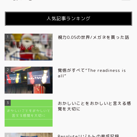
人気記事ランキング
1
視力0.05の世界/メガネを買った話
2
覚悟がすべて“The readiness is
all”
3
おかしいことをおかしいと言える感
覚を大切に
4
Resoluteリゾルトの育成記録