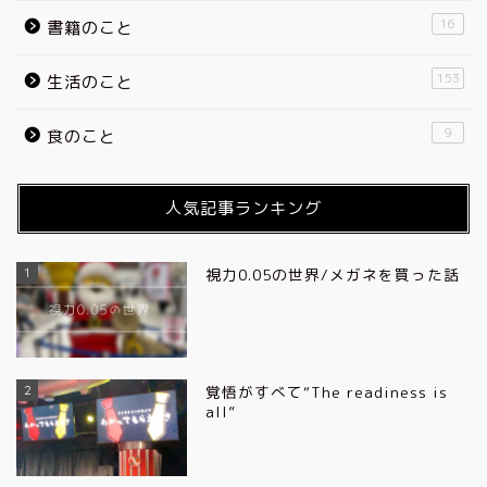
16
書籍のこと
153
生活のこと
9
食のこと
人気記事ランキング
1
視力0.05の世界/メガネを買った話
2
覚悟がすべて“The readiness is
all”