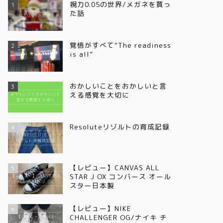
視力0.05の世界/メガネを買っ
1
た話
覚悟がすべて“The readiness
2
is all”
おかしいことをおかしいと言
3
える感覚を大切に
Resoluteリゾルトの育成記録
4
【レビュー】CANVAS ALL
5
STAR J OX コンバース オール
スター日本製
【レビュー】NIKE
6
CHALLENGER OG/ナイキ チ