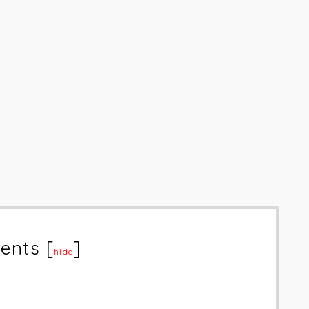
ents
[
]
hide