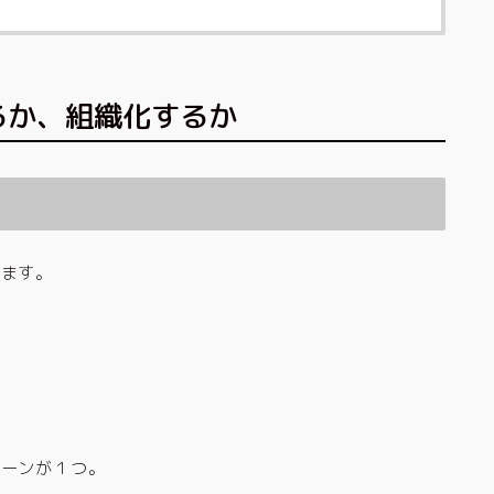
るか、組織化するか
います。
。
ターンが１つ。